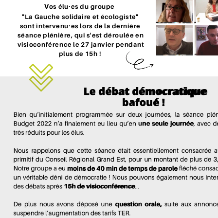
V
o
s
é
l
u
e
s
d
u
g
r
o
u
p
e
⸱
"
L
a
G
a
u
c
h
e
s
o
l
i
d
a
i
r
e
e
t
é
c
o
l
o
g
i
s
t
e
"
s
o
n
t
i
n
t
e
r
v
e
n
u
e
s
l
o
r
s
d
e
l
a
d
e
r
n
i
è
r
e
⸱
s
é
a
n
c
e
p
l
é
n
i
è
r
e
,
q
u
i
s
'
e
s
t
d
é
r
o
u
l
é
e
e
n
v
i
s
i
o
c
o
n
f
é
r
e
n
c
e
l
e
2
7
j
a
n
v
i
e
r
p
e
n
d
a
n
t
p
l
u
s
d
e
1
5
h
!
Le débat démocratique
bafoué ! 
une 
seule 
journée
moins 
de 
40 
min 
de 
temps 
de 
parole
 15h de visioconférence
question 
orale,