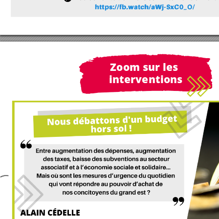
h
t
t
p
s
:
/
/
f
b
.
w
a
t
c
h
/
a
W
j
-
S
x
C
0
_
O
/
Zoom sur les 
interventions