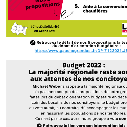
R
e
t
r
o
u
v
e
z
l
e
d
é
t
a
i
l
d
e
n
o
s
5
p
r
o
p
o
s
i
t
i
o
n
s
f
a
i
t
e
d
u
d
é
b
a
t
d
'
o
r
i
e
n
t
a
t
i
o
n
b
u
d
g
é
t
a
i
r
e
:
h
t
t
p
s
:
/
/
w
w
w
.
g
a
u
c
h
e
g
r
a
n
d
e
s
t
.
f
r
/
D
P
-
7
1
2
2
0
2
1
.
J
B
u
d
g
e
t
2
0
2
2
:
L
a
m
a
j
o
r
i
t
é
r
é
g
i
o
n
a
l
e
r
e
s
t
e
s
o
a
u
x
a
t
t
e
n
t
e
s
d
e
n
o
s
c
o
n
c
i
t
o
y
M
i
c
h
a
ë
l
W
e
b
e
r
c
o
n
R
e
t
r
o
u
v
e
z
l
e
l
i
e
n
v
e
r
s
s
o
n
i
n
t
e
r
v
e
n
t
i
o
n
i
c
i
: