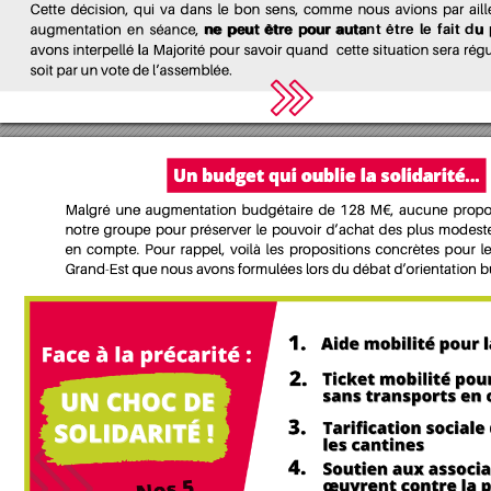
ne 
peut 
être 
pour 
autant 
être 
le 
fait 
du 
Un budget qui oublie la solidarité...