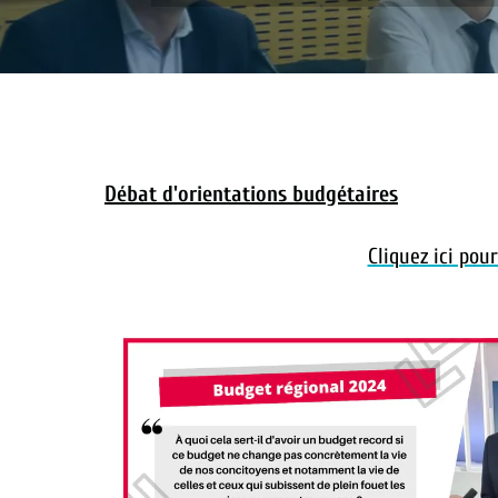
Débat d'orientations budgétaires
Cliquez ici po