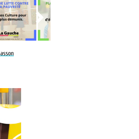

Masson