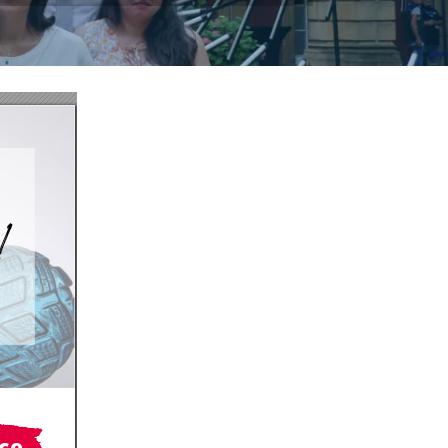
!
nce