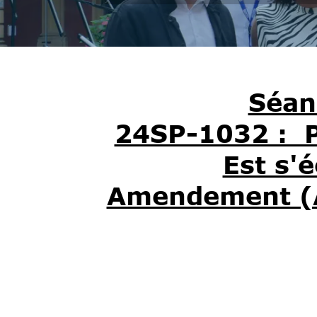
Séan
24SP-1032 : Pa
Est s'é
Amendement (A