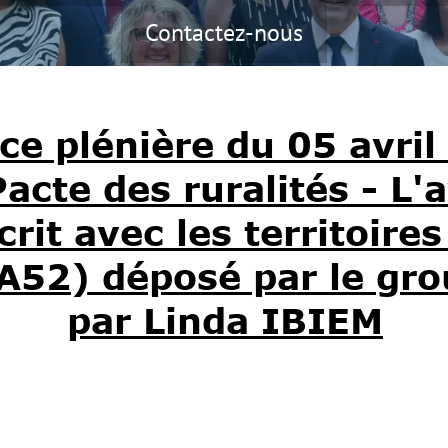
Contactez-nous
ce plénière du 05 avril
cte des ruralités - L'
crit avec les territoire
52) déposé par le gro
par Linda IBIEM